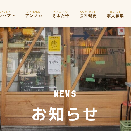
COMPANY
KIYOTAYA
ONCEPT
RECRUIT
ANNOKA
ンセプト
アンノカ
きよたや
会社概要
求人募集
NEWS
お知らせ